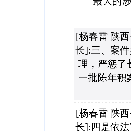
最大的
[杨春雷 陕
长]:三、案
理，严惩了
一批陈年积
[杨春雷 陕
长]:四是依