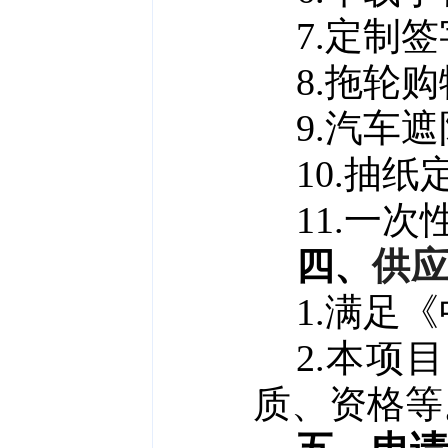
7.定制签
8.拖轮购
9.汽车遮
10.抽纸
11.一次
四
、
供
1.满足
2.本项
质、资格等