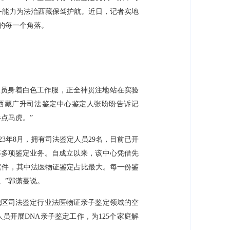
服务能力为法治西藏保驾护航。近日，记者实地
的每一个角落。
人员身着白色工作服，正全神贯注地站在实验
西藏广升司法鉴定中心鉴定人张盼盼告诉记
点马虎。”
3年8月，拥有司法鉴定人员29名，目前已开
等多项鉴定业务。自成立以来，该中心凭借先
案件，其中法医物证鉴定占比最大。每一份鉴
。”郭潇蔓说。
我区司法鉴定行业法医物证亲子鉴定领域的空
员开展DNA亲子鉴定工作，为125个家庭解