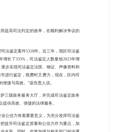
从而提高司法判定的效率，在顺利解决争议的
理司法鉴定案件5318件。近三年，我区司法鉴
年增长了333%，司法鉴定人数量较2023年增
.01%，逐步实现司法鉴定法医、物证、声像资料和
省市进行鉴定，既费时又费力，现在，区内司
的便捷与高效。”该负责人说。
拉萨三级政务服务大厅，并完成司法鉴定政务
众提供高效、便捷的法律服务。
行业公信力有着重要意义，为充分发挥司法鉴
持把提升司法鉴定质量和公信力作为重点，加
执业水平。同时，也将加强与相关部门的沟通