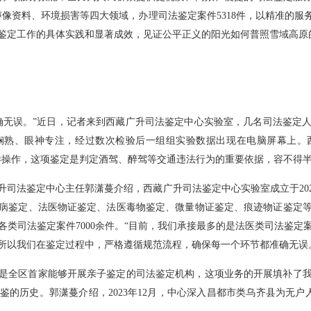
声像资料、环境损害等四大领域，办理司法鉴定案件5318件，以精准的
鉴定工作的具体实践和显著成效，见证公平正义的阳光如何普照雪域高原
确无误。”近日，记者来到西藏广升司法鉴定中心实验室，几名司法鉴定
娴熟、眼神专注，经过数次检验后一组组实验数据出现在电脑屏幕上。
样操作，这项鉴定是判定酒驾、醉驾等交通违法行为的重要依据，容不得半
司法鉴定中心主任郭潇蔓介绍，西藏广升司法鉴定中心实验室成立于202
病鉴定、法医物证鉴定、法医毒物鉴定、微量物证鉴定、痕迹物证鉴定
各类司法鉴定案件7000余件。“目前，我们承接最多的是法医类司法鉴定
所以我们在鉴定过程中，严格遵循规范流程，确保每一个环节都准确无误
是全区首家能够开展亲子鉴定的司法鉴定机构，这项业务的开展填补了
的历史。郭潇蔓介绍，2023年12月，中心深入昌都市类乌齐县为无户人