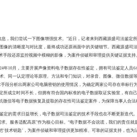
信息，我们尝试一下图像增强技术。”近日，记者来到西藏源盛司法鉴定
图像的清晰度与对比度，最终成功还原画面中的关键细节。西藏源盛司
术手段还原监控视频中模糊的影像，为案件侦破和审理提供关键证据支持
24年10月，主要开展声像资料电子数据存在性鉴定，拥有司法鉴定人员
术、同一认定理论等原理、方法和专门知识，对录音、图像、微信数据
术手段分析出两家公司电脑密钥的使用情况，为确定两家公司存在串标行
鉴定所成立时间不长，但拥有符合国内标准的电子数据取证实验室，有自
机微信等电子数据恢复及提取的存在性司法鉴定案件，为保障当事人合法
鉴定的需求日益增长，电子数据司法鉴定的技术手段也在不断更新迭代
需求、服务适配高原”作为核心目标。“电子数据不会说谎，我们的责任就是
把‘技术钥匙’，为案件侦破和审理提供更加精准、可靠的证据支持，也为