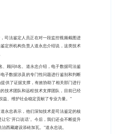
所，司法鉴定人员正在对一段监控视频截图进
法鉴定所机构负责人道永忠介绍说，这类技术
。
6名、顾问8名。道永忠介绍，电子数据司法鉴
等电子数据涉及的专门性问题进行鉴别和判断
为提供了证据支撑，有效协助了相关部门进行
己的技术团队和远程技术支撑团队，目前已经
权益、维护社会稳定贡献了专业力量。”
。道永忠表示，他们深知技术是司法鉴定的核
让它‘开口说话’。今后，我们还会不断提升
法治西藏建设添砖加瓦。”道永忠说。