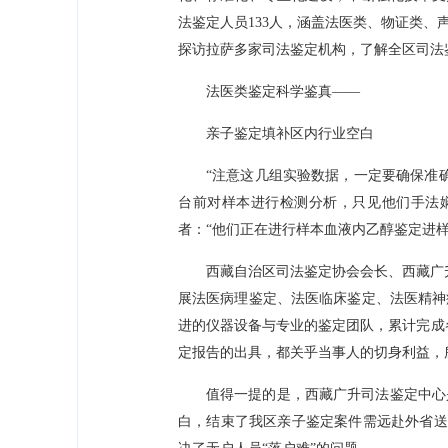
法鉴定人员133人，涵盖法医类、物证类、
探访拉萨多家司法鉴定机构，了解全区司法
法医类鉴定科学鉴真——
亲子鉴定填补区内行业空白
“注意这几组实验数据，一定要确保准
台前对样本进行检测分析，只见他们手法
者：“他们正在进行样本血液内乙醇鉴定进
西藏自治区司法鉴定协会会长、西藏广升
展法医病理鉴定、法医临床鉴定、法医精神
进的仪器设备与专业的鉴定团队，累计完成
定报告的出具，都关乎当事人的切身利益，
值得一提的是，西藏广升司法鉴定中心
白，结束了我区亲子鉴定案件需远赴外省送鉴