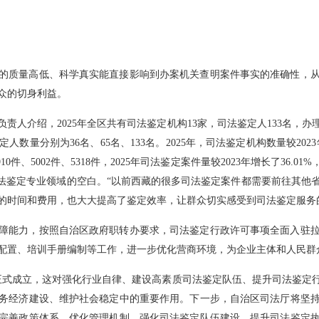
的质量高低、科学真实能直接影响到办案机关查明案件事实的准确性，
众的切身利益。
责人介绍，2025年全区共有司法鉴定机构13家，司法鉴定人133名，办
人数量分别为36名、65名、133名。2025年，司法鉴定机构数量较2023
0件、5002件、5318件，2025年司法鉴定案件量较2023年增长了36
司法鉴定专业领域的空白。“以前西藏的很多司法鉴定案件都需要前往其他
的时间和费用，也大大提高了鉴定效率，让群众切实感受到司法鉴定服务
障能力，按照自治区政府职转办要求，司法鉴定行政许可事项全面入驻
配置、培训手册编制等工作，进一步优化营商环境，为企业主体和人民群
协会正式成立，这对强化行业自律、建设高素质司法鉴定队伍、提升司法鉴定
务经济建设、维护社会稳定中的重要作用。下一步，自治区司法厅将坚
完善政策体系，优化管理机制，强化司法鉴定队伍建设，提升司法鉴定