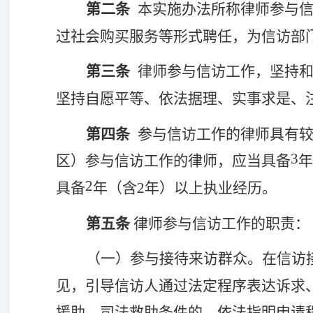
第二条
本实施办法所称律师参与
过社会购买服务等形式聘任，为信访部
第三条
律师参与信访工作，坚持
坚持
自愿平等、依法据理、实事求是、
第四条
参与
信访工作的律师具有
3
区）参与
信访工作的律师，应当具备
年
2
具备
年（含
2
年）以上执业经历。
第
五
条
律师参与信访工作的职责：
（一）
参与接待来访群众
。在信访
见，引导信访人通过法定程序表达诉求
援助、司法救助条件的，依法指明申请