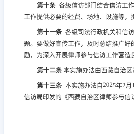
第十条
各级信访部门结合信访工
工作提供必要的经费、场地、设施等，
第十一条
各级
司
法行政机关和信
题
。
要做好宣传工作，及时
总结推广好
励，为深入开展律师参与信访工作营造
第十
二
条
本实施办法由西藏自治
202
5
2
第十
三
条
本实施办法自
年
月
信访局
印发的《
西藏自治区律师参与信