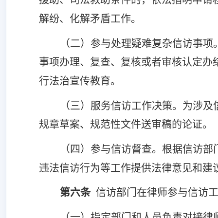
解纷、化解矛盾工作。
（二）
参与处理疑难复杂信访事项
事项办理、复查、复核或者审核认定办
行法治宣传教育。
（三）
服务信访工作决策
。
为涉及
规章草案、规范性文件送审稿的论证
。
（四）
参与信访督查。根据信访部
违法信访行为等工作提供法律意见和建
第
六
条
信访部门在律师参与信访
（一）
指定部门和人员负责
对接
律