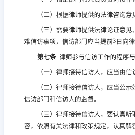
（二）
根据律师提供的法律咨询意
（三）
需要律师提供法律论证意见
3
难信访事项
，
信访部门应当提前
日向律
第
七
条
律师参与信访工作的程序
（一）
律师接待
信访人
，
应当由
信
（二）
律师接待
信访人，
应
当
公示
信访部门和信访
人
的监督
。
（三）
律师接待
信访人
，要认真听
容，依照有关法律和政策规定，认真解