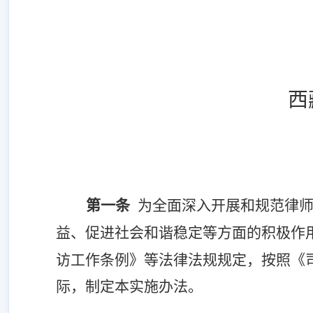
西
第一条
为
全面深入
开展和规范律
益
、促进社会和谐稳定等方面的积极
作
访工作
条例》
等法律法规
规定，按照
《
际，
制定本
实施办法
。