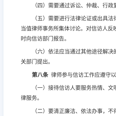
（四）
需要通过诉讼、仲裁、行政
（五）
需要进行法律论证或出具法
当值律师事务所
集体讨论
。
对信访
人
反
时向信访部门
报告。
（六）依法应当通过其他途径解决
关部门
提出。
第
八
条
律师参与信访工作应遵守
（一）
接待
信访人
要服务热情、文
律服务。
（二）
要清正廉洁、依法办事，不