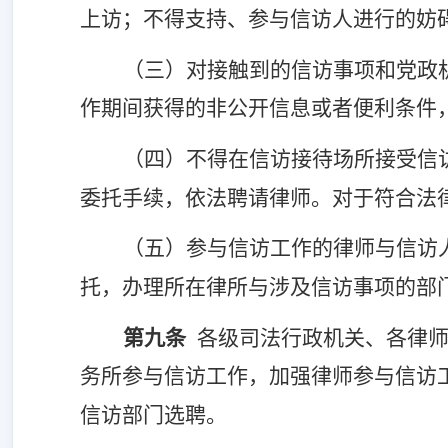
上访；不得支持、参与信访
人
进行的妨
（三）
对接触到的信访
事项
和党政
作期间获得的非公开信息或者便利条件
（四）不得在信访接待场所接受信
委托手续，依法聘请律师。对于符合法
（五）参与信访工作的律师与信访
托，办理所在律所与涉及信访事项的部
第
九
条
各级
司法行政机关、各律
务所参与信访工作，加强律师参与信访
信访部门选聘
。