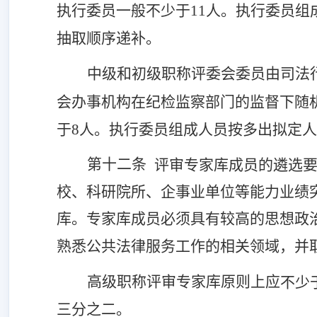
执行委员一般不少于11人。执行委员组
抽取顺序递补。
中级和初级职称评委会委员由
司法
会办事机构在纪检监察部门的监督下随
于8人。执行委员组成人员按多出拟定
第十二条
评审专家库成员的遴选
校、科研院所、企事业单位等
能力业绩
库。专家库成员必须具有较高的思想
政
熟悉
公共法律服务
工作的相关领域
，并
高级职称评审专家库原则上
应
不少
三分之二。