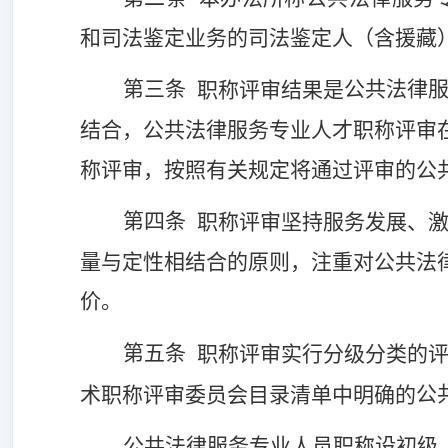
和司法鉴定业务的司法鉴定人（含援藏
第三条
公共法律
职称评审结果是
结合
，
公共法律服务专业
人才职称评审
称评审，
按照有关规定
将通过评审的
公
第四条
职称评审
坚持服务发展、
量与定性相结合的原则，注重
对
公共法
价。
第五条
职称评审实行分级分类的
公
术职称评审委员会目录清单中明确的
公共法律服务专业人员职称设初级