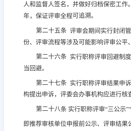
人和监督人签名，并做好归档保密工作
可
追溯。
年，保证评审全程
第二十
五
条
评审会期间实行封闭
份、评审流程等涉及可能影响评审公平
第二十
六
条
实行职称评审回避制
当回避。
第二十
七
条
实行职称评审结果申
构提出申诉，评委会办事机构应进行核
第二十
八
条
实行职称评审
“三公示”
即推荐审核单位申报前公示、评审结果