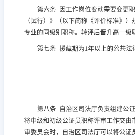
第
六
条
因工作岗位变动需要变更
（试行）》
（以下简称《评价标准》）
专业的同级别职称。
转评后晋升高一级
第七条
公共法
援藏期为
1年以上的
第八条
自治区司法厅负责组建公
将中级和初级公证员职称评审工作交由
审委员会时，
自治区司法厅可以将公证