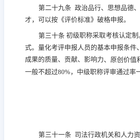
第
二十九
条
政治品行、思想品德
才
，
可以
按《评价标准》破格申报。
初级职称采取考核认定制
第三十条
式。量化考评申报人员的基本申报条件
成果的质量、贡献、影响
力
、原创价值
一般不超过
80%，中级职称评审通过率
第三十
一
条
司法行政机关
和人力