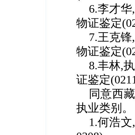
6.李才华,
物证鉴定(
0
7.王克锋,
物证鉴定(
0
8.丰林,
执
证鉴定(
021
同意
西
执业类别。
1.何浩文