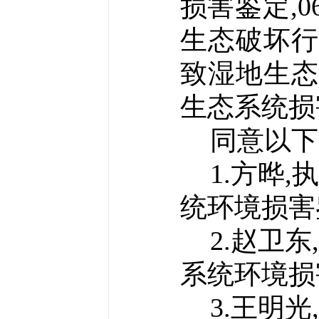
损害鉴定,
生态破坏
致湿地生
生态系统损
同意以下
1.
方晔,
统
环境
损害
2.赵卫东
系统
环境
损
3.王明光