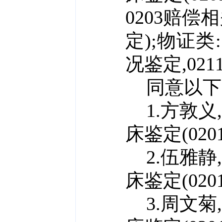
0203赔
定);物证类
况鉴定,02
同意以下
1.方敦义
床鉴定(
020
2.伍雅静
床鉴定(
020
3.周文菊