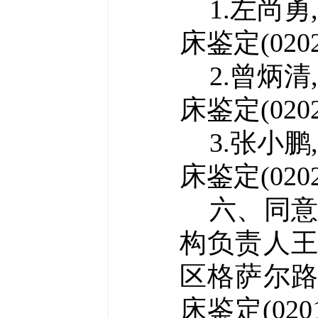
1.左尚勇
床鉴定(
020
2.曾炳清
床鉴定(
020
3.张小鹏
床鉴定(
020
六、
同
构负责人
王
区格萨尔
床鉴定(0