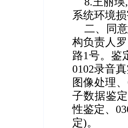
8.王丽瑛
系统
环境
损
二
、同
构负责人
罗
路
1号。
鉴
0102录音
图像处理、0
子数据鉴定
性鉴定、0
定)