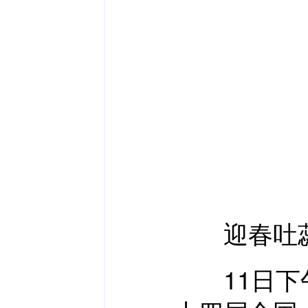
迎春吐蕊、
11日下午