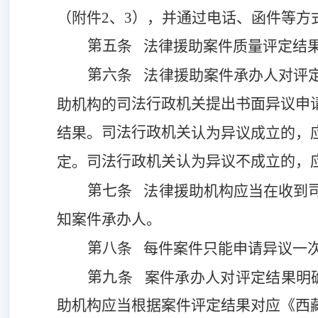
（附件
2、3
）
，并通过电话、函件等方
第
五
条
法律援助案件质量评定结
第
六
条
法律援助案件承办人对评
司法行政机关
提出
书面
异议申
助机构的
司法行政机关
结果。
认为异议成立的，
司法行政机关
认为异议不成立的，
定。
第
七
条
法律援助机构应当在收到
知案件承办人。
第
八
条
每件案件只能申请异议一
第
九
条
案件承办人对评定结果明
助机构应当根据案件评定结果对应《
西