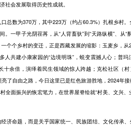
济社会发展取得历史性成就。
总数为370万，其中223万（约占60.3%）扎根乡村。
间。一甲子光阴荏苒，从“人背畜驮”到“天路纵横”、从“酥
上，一个个乡村的变迁，正是西藏发展的缩影：玉麦乡，从2
200多人共建小康家园的“边境明珠”，蜕变震撼人心；普
增长十余倍，演绎着民生领域的惊人跨越；克松社区（村
照亮了自由之路，今日这里已是红色旅游胜地，2024年
村全面振兴的恢宏笔力，在世界屋脊绘就“村美、文兴、
济命题，而是关乎国家统一、民族团结、文化传承、