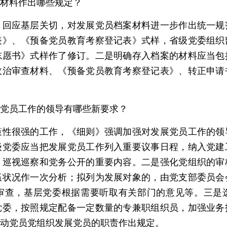
材料作出哪些规定？
应基层关切，对发展党员档案材料进一步作出统一规
表》、《预备党员教育考察登记表》式样，省级党委组织
志愿书》式样作了修订。二是明确存入档案的材料应当包
政治审查材料、《预备党员教育考察登记表》、转正申请
党员工作的领导有哪些新要求？
很强的工作，《细则》强调加强对发展党员工作的领
级党委应当把发展党员工作列入重要议事日程，纳入党建
、巡视巡察和党务公开的重要内容。二是强化党组织的审
伍状况作一次分析；拟列为发展对象的，由党支部委员会
审查，基层党委根据需要听取有关部门的意见等。三是
党委，按照规定配备一定数量的专兼职组织员，加强业务
动党员党组织发展党员的职责作出规定。