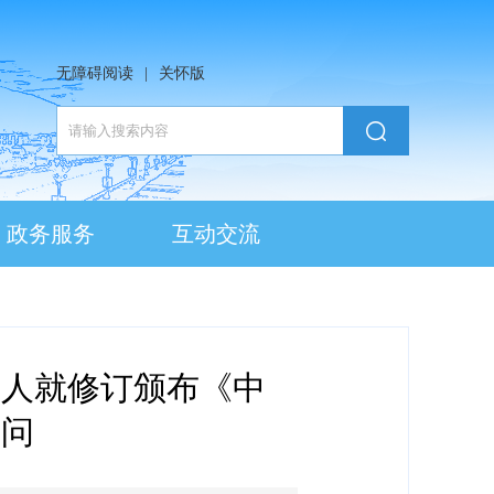
无障碍阅读
|
关怀版
政务服务
互动交流
责人就修订颁布《中
者问