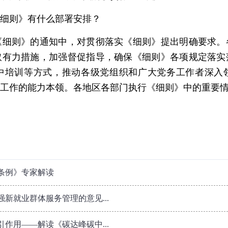
细则》有什么部署安排？
则》的通知中，对贯彻落实《细则》提出明确要求。
取有力措施，加强督促指导，确保《细则》各项规定落实
中培训等方式，推动各级党组织和广大党务工作者深入
工作的能力本领。各地区各部门执行《细则》中的重要
条例》专家解读
新就业群体服务管理的意见...
作用——解读《碳达峰碳中...