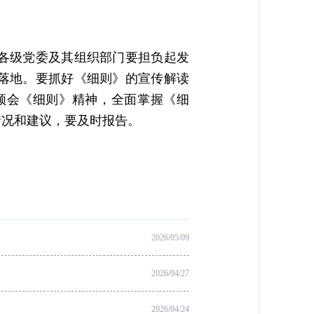
各级党委及其组织部门要担负起发
落地。要抓好《细则》的宣传解读
领会《细则》精神，全面掌握《细
情况和建议，要及时报告。
2026/05/09
2026/04/27
2026/04/24