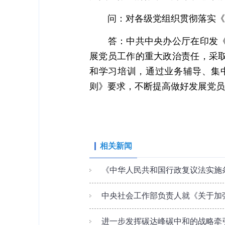
问：对各级党组织贯彻落实《
答：中共中央办公厅在印发《细
展党员工作的重大政治责任，采
和学习培训，通过业务辅导、集
则》要求，不断提高做好发展党员
相关新闻
《中华人民共和国行政复议法实施
中央社会工作部负责人就《关于加强
进一步发挥碳达峰碳中和的战略牵引