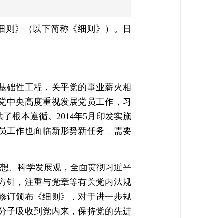
作细则》（以下简称《细则》）。日
基础性工程，关乎党的事业薪火相
党中央高度重视发展党员工作，习
根本遵循。2014年5月印发实施
员工作也面临新形势新任务，需要
想、科学发展观，全面贯彻习近平
方针，注重与党章等有关党内法规
修订颁布《细则》，对于进一步规
分子吸收到党内来，保持党的先进