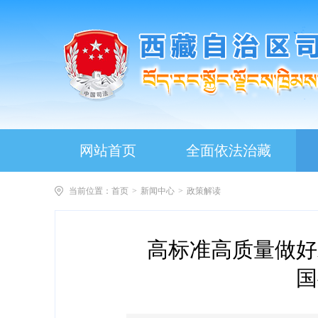
网站首页
全面依法治藏
当前位置：
首页
>
新闻中心
>
政策解读
高标准高质量做好
国