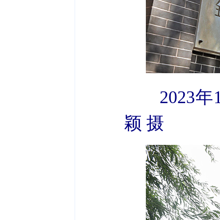
202
颖 摄